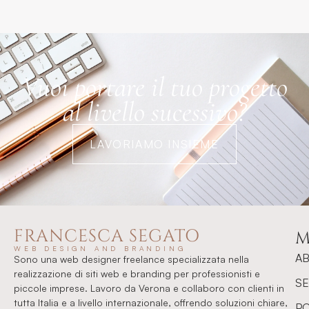
Vuoi portare il tuo progetto
al livello sucessivo?
LAVORIAMO INSIEME
FRANCESCA SEGATO
M
WEB DESIGN AND BRANDING
A
Sono una web designer freelance specializzata nella
realizzazione di siti web e branding per professionisti e
SE
piccole imprese. Lavoro da Verona e collaboro con clienti in
tutta Italia e a livello internazionale, offrendo soluzioni chiare,
P