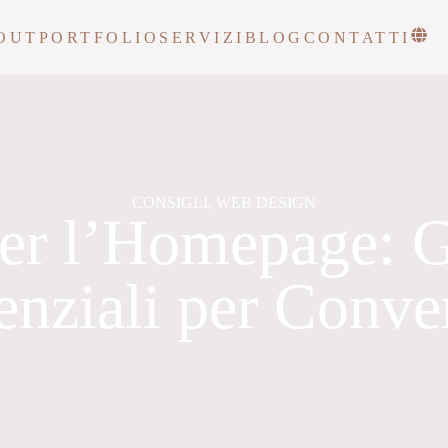
OUT
PORTFOLIO
SERVIZI
BLOG
CONTATTI
CONSIGLI
,
WEB DESIGN
per l’Homepage: G
enziali per Conver