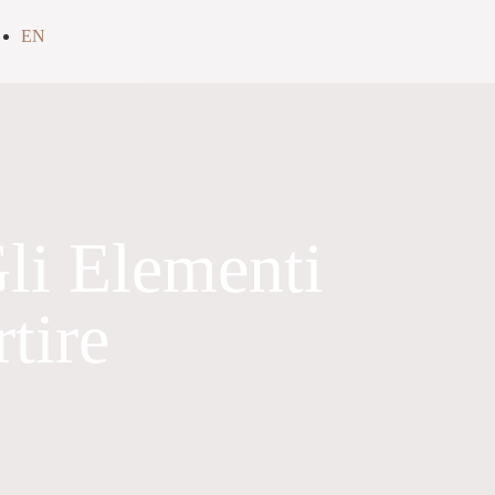
EN
li Elementi
tire